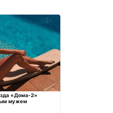
везда «Дома-2»
дым мужем