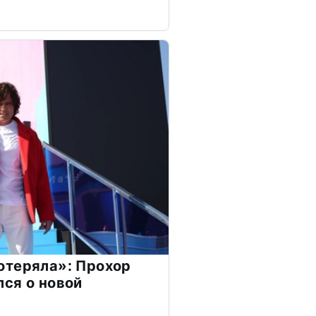
отеряла»: Прохор
ся о новой