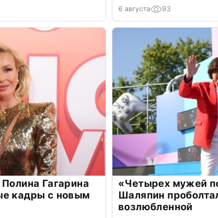
6 августа
93
 Полина Гагарина
«Четырех мужей п
ые кадры с новым
Шаляпин проболтал
возлюбленной