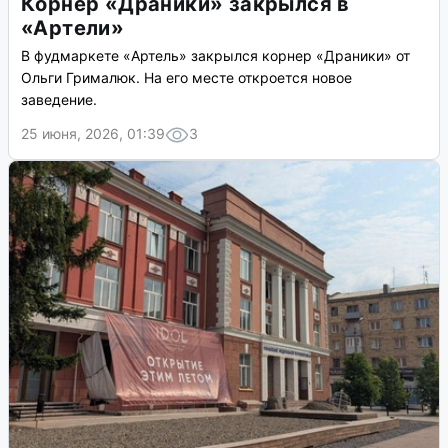
Корнер «Драники» закрылся в
«Артели»
В фудмаркете «Артель» закрылся корнер «Драники» от
Ольги Грималюк. На его месте откроется новое
заведение.
25 июня, 2026, 01:39
3