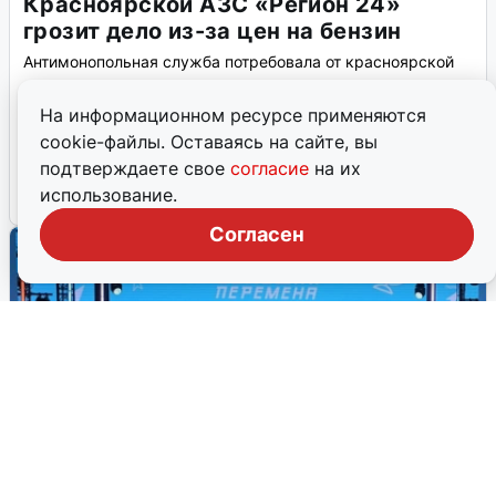
Красноярской АЗС «Регион 24»
грозит дело из-за цен на бензин
Антимонопольная служба потребовала от красноярской
сети АЗС «Регион 24» снизить цены на топливо, иначе
компании грозит антимонопольное дело. В сети
На информационном ресурсе применяются
настаивают, что стоимость бензина экономически
cookie-файлы. Оставаясь на сайте, вы
обоснована, и собираются оспаривать претензии.
подтверждаете свое
согласие
на их
использование.
4 августа, 2026, 09:25
0
Согласен