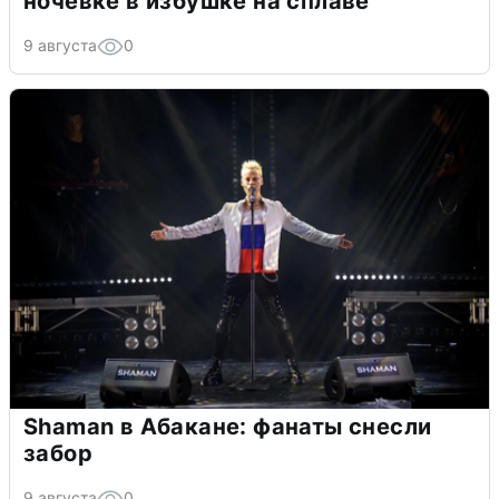
ночевке в избушке на сплаве
9 августа
0
Shaman в Абакане: фанаты снесли
забор
9 августа
0