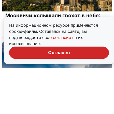
Москвичи услышали грохот в небе:
подробности
На информационном ресурсе применяются
cookie-файлы. Оставаясь на сайте, вы
7 августа
0
подтверждаете свое
согласие
на их
использование.
Согласен