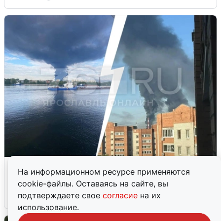
Ночная атака БПЛА на Ярославль:
На информационном ресурсе применяются
попадания и последствия
cookie-файлы. Оставаясь на сайте, вы
подтверждаете свое
согласие
на их
6 августа
0
использование.