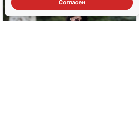
Согласен
Волгоградцы остались без
мобильного интернета
6 августа
0