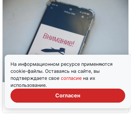
На информационном ресурсе применяются
cookie-файлы. Оставаясь на сайте, вы
подтверждаете свое
согласие
на их
использование.
Ракетная опасность в Свердловской
области: что известно
Согласен
6 августа
0