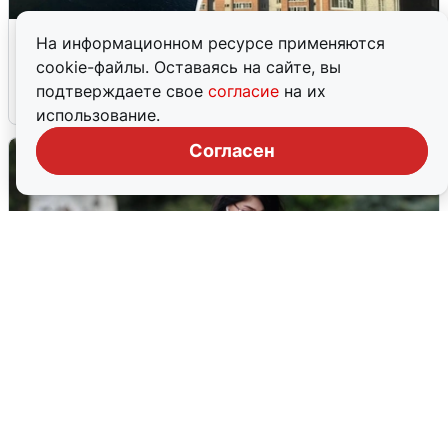
Ночная атака БПЛА на Ярославль:
На информационном ресурсе применяются
попадания и последствия
cookie-файлы. Оставаясь на сайте, вы
подтверждаете свое
согласие
на их
6 августа
0
использование.
Согласен
Волгоградцы остались без