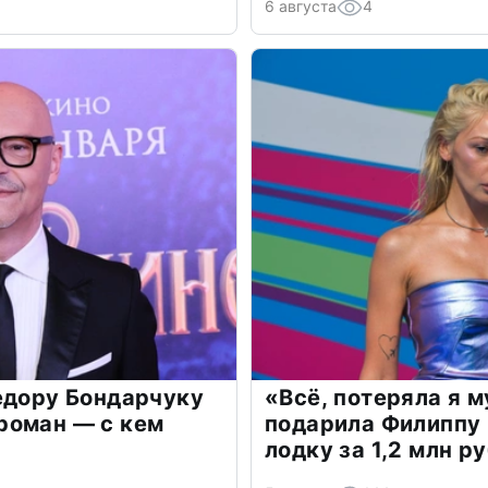
6 августа
4
едору Бондарчуку
«Всё, потеряла я 
роман — с кем
подарила Филиппу
лодку за 1,2 млн р