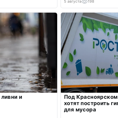
5 августа
198
 ливни и
Под Красноярском 
хотят построить г
для мусора