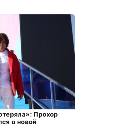
отеряла»: Прохор
ся о новой