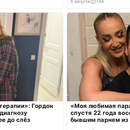
5 августа
144
 терапии»: Гордон
«Моя любимая пара
диагнозу
спустя 22 года во
ее до слёз
бывшим парнем из