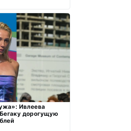
мужа»: Ивлеева
 Бегаку дорогущую
ублей