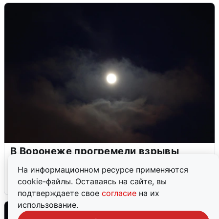
В Воронеже прогремели взрывы
после сигнала тревоги
На информационном ресурсе применяются
cookie-файлы. Оставаясь на сайте, вы
5 августа
0
подтверждаете свое
согласие
на их
использование.