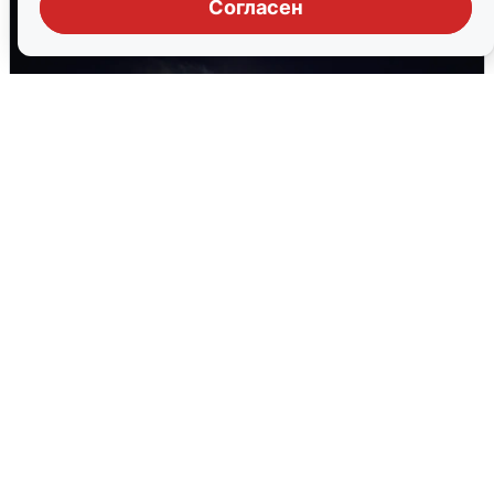
Согласен
Взрывы в Воронеже после сигнала
тревоги
5 августа
0