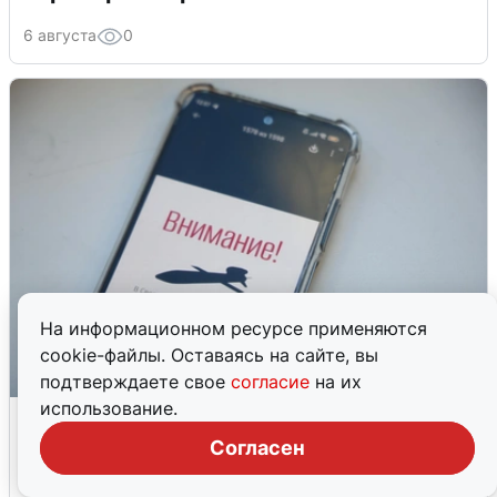
6 августа
0
На информационном ресурсе применяются
cookie-файлы. Оставаясь на сайте, вы
подтверждаете свое
согласие
на их
использование.
Ракетная опасность в Свердловской
области: что известно
Согласен
6 августа
0