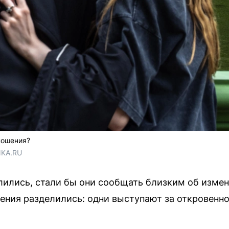
ношения?
NKA.RU
ились, стали бы они сообщать близким об измене
нения разделились: одни выступают за откровенн