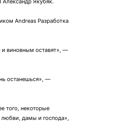
м Александр Якубяк.
ником Andreas Разработка
е и виновным оставят», —
знь останешься», —
ее того, некоторые
 любви, дамы и господа»,