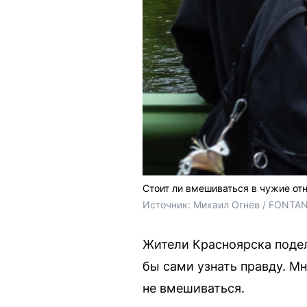
Стоит ли вмешиваться в чужие от
Источник: 
Михаил Огнев / FONTA
Жители Красноярска подел
бы сами узнать правду. М
не вмешиваться.