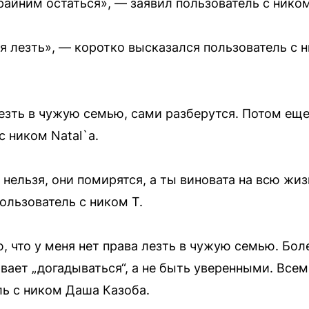
айним остаться», — заявил пользователь с нико
я лезть», — коротко высказался пользователь с 
лезть в чужую семью, сами разберутся. Потом ещ
 ником Natal`a.
нельзя, они помирятся, а ты виновата на всю жи
льзователь с ником T.
ю, что у меня нет права лезть в чужую семью. Бол
вает „догадываться“, а не быть уверенными. Всем
ь с ником Даша Казоба.