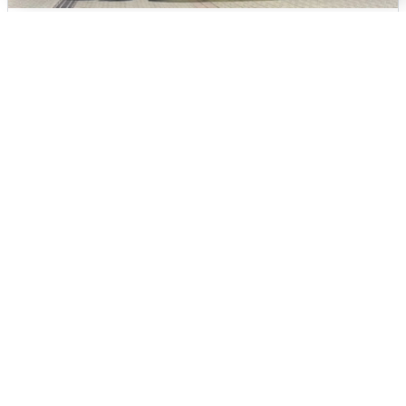
У соседей пожар и сбои: что было при
режиме БПЛА в Прикамье
5 августа
0
Жители и туристы Сочи рассказали