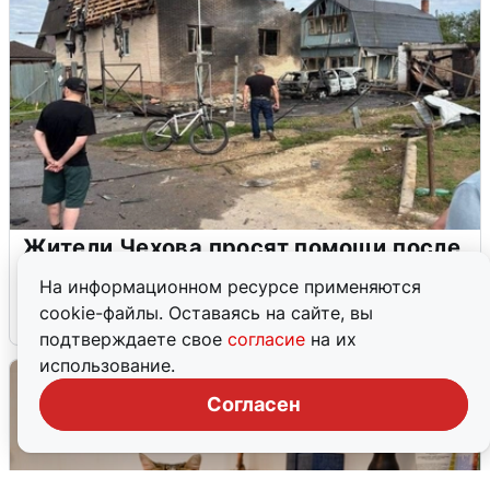
Жители Чехова просят помощи после
атаки дронов
На информационном ресурсе применяются
cookie-файлы. Оставаясь на сайте, вы
8 августа
0
подтверждаете свое
согласие
на их
использование.
Согласен