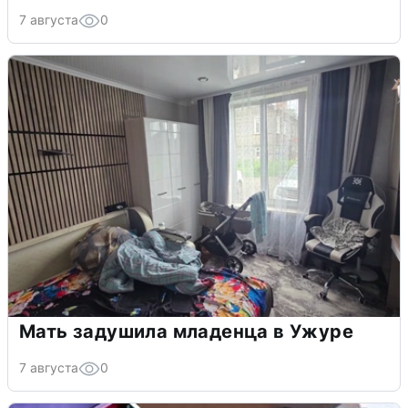
7 августа
0
Мать задушила младенца в Ужуре
7 августа
0