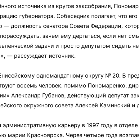
ного источника из кругов заксобрания, Пономар
ацию губернатора. Собеседник полагает, что его
но — должность сенатора Совета Федерации, кот
 порассуждать, зачем ему дергаться, если нет см
вленческой задачи и просто депутатом сидеть не
р», — рассуждает источник.
Енисейскому одномандатному округу № 20. В пре
ствуют восемь человек: помимо Пономаренко, ди
и» Александр Губанов, действующий депутат за
сейского окружного совета Алексей Каминский и 
 административную карьеру в 1997 году в отдел
ю мэрии Красноярска. Через четыре года возглав