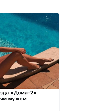
везда «Дома-2»
дым мужем