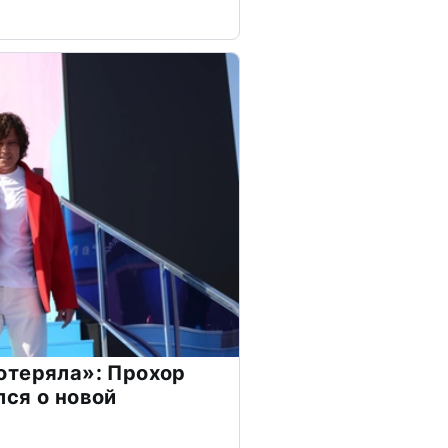
отеряла»: Прохор
ся о новой