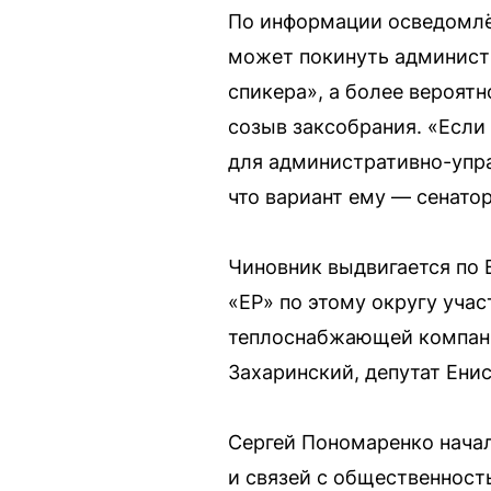
По информации осведомлён
может покинуть администр
спикера», а более вероят
созыв заксобрания. «Если
для административно-упра
что вариант ему — сенато
Чиновник выдвигается по 
«ЕР» по этому округу уча
теплоснабжающей компани
Захаринский, депутат Ени
Сергей Пономаренко начал
и связей с общественность