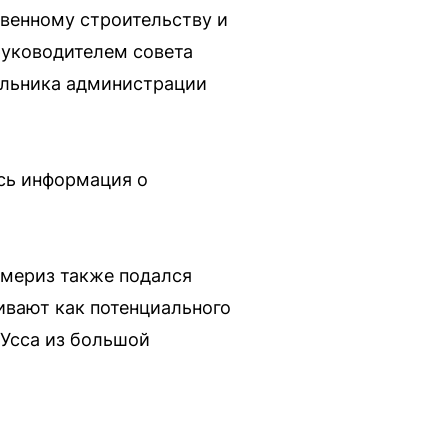
венному строительству и
руководителем совета
альника администрации
сь информация о
ймериз также подался
ивают как потенциального
 Усса из большой