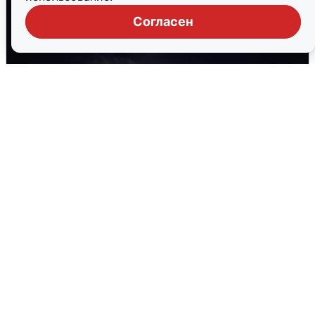
Согласен
Взрывы в Воронеже после сигнала
тревоги
5 августа
0