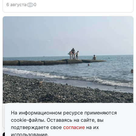
6 августа
0
Сирены в Сочи: новая угроза БПЛА
На информационном ресурсе применяются
cookie-файлы. Оставаясь на сайте, вы
6 августа
0
подтверждаете свое
согласие
на их
использование.