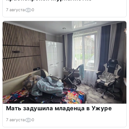
7 августа
0
Мать задушила младенца в Ужуре
7 августа
0