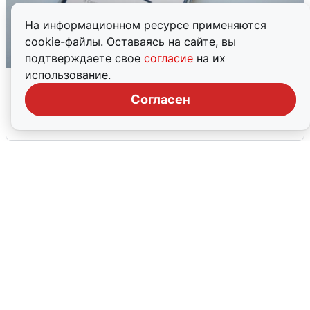
На информационном ресурсе применяются
cookie-файлы. Оставаясь на сайте, вы
подтверждаете свое
согласие
на их
использование.
Ракетная опасность в Свердловской
области: что известно
Согласен
6 августа
0