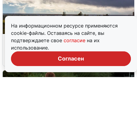
На информационном ресурсе применяются
cookie-файлы. Оставаясь на сайте, вы
Над ХМАО впервые сбили
подтверждаете свое
согласие
на их
беспилотники
использование.
Согласен
3 августа
0