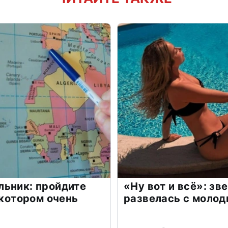
льник: пройдите
«Ну вот и всё»: з
 котором очень
развелась с моло