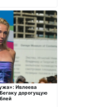
мужа»: Ивлеева
 Бегаку дорогущую
ублей