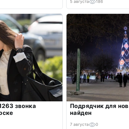
5 августа
186
1263 звонка
Подрядчик для нов
рске
найден
7 августа
0