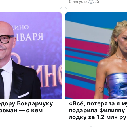
6 августа
25
едору Бондарчуку
«Всё, потеряла я 
роман — с кем
подарила Филиппу
лодку за 1,2 млн р