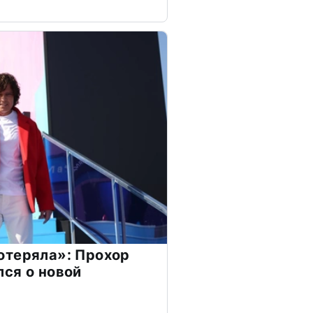
отеряла»: Прохор
ся о новой