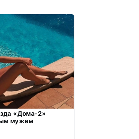
везда «Дома-2»
дым мужем