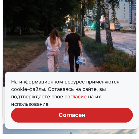
На информационном ресурсе применяются
cookie-файлы. Оставаясь на сайте, вы
Опубликована карта отключений
подтверждаете свое
согласие
на их
воды в Воронеже
использование.
6 августа
0
Согласен