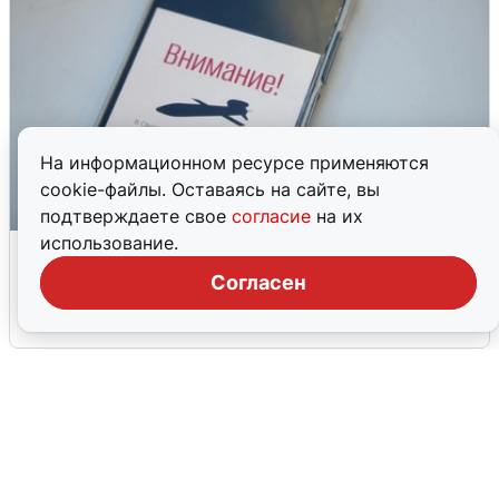
На информационном ресурсе применяются
cookie-файлы. Оставаясь на сайте, вы
подтверждаете свое
согласие
на их
использование.
Ракетная опасность в Свердловской
области: что известно
Согласен
6 августа
0