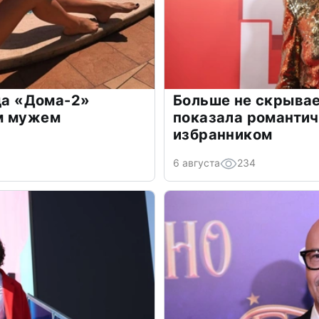
зда «Дома-2»
Больше не скрывае
м мужем
показала романти
избранником
6 августа
234