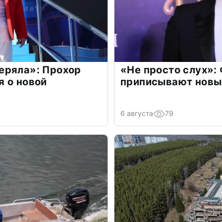
еряла»: Прохор
«Не просто слух»:
 о новой
приписывают новы
6 августа
79