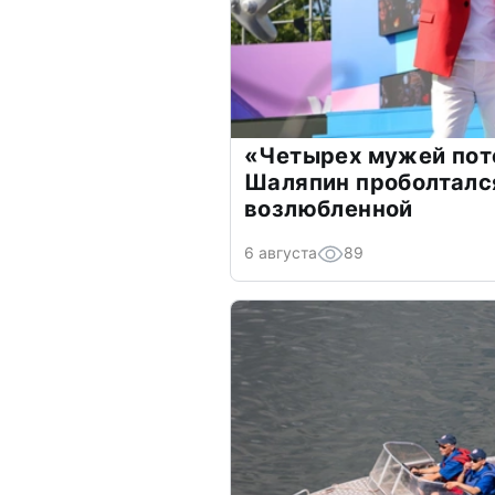
«Четырех мужей пот
Шаляпин проболтался
возлюбленной
6 августа
89