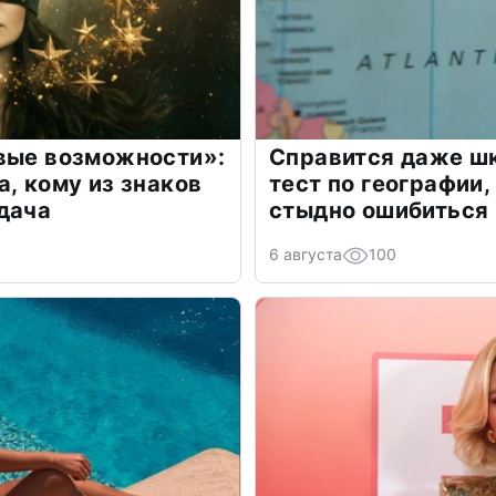
овые возможности»:
Справится даже шк
а, кому из знаков
тест по географии,
дача
стыдно ошибиться
6 августа
100