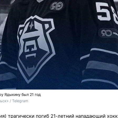
у Ядыкину был 21 год
ьск» / Telegram
ия) трагически погиб 21-летний нападающий хок