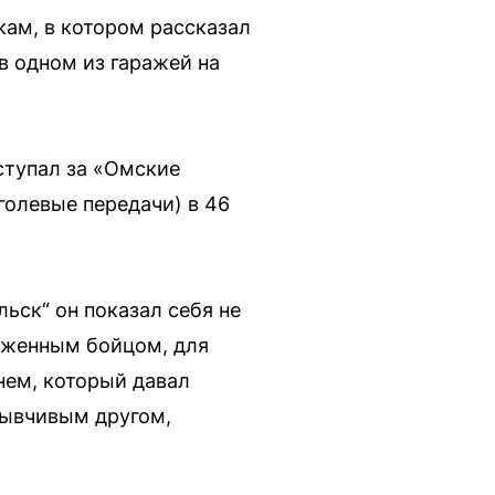
кам, в котором рассказал
в одном из гаражей на
ступал за «Омские
 голевые передачи) в 46
ьск“ он показал себя не
рженным бойцом, для
нем, который давал
зывчивым другом,