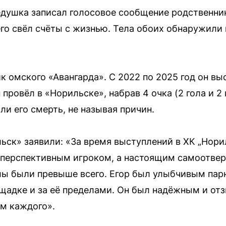
едушка записал голосовое сообщение родственни
го свёл счёты с жизнью. Тела обоих обнаружили 
к омского «Авангарда». С 2022 по 2025 год он вы
провёл в «Норильске», набрав 4 очка (2 гола и 2
ли его смерть, не называя причин.
ьск» заявили: «За время выступлений в ХК „Норил
 перспективным игроком, а настоящим самоотве
ы были превыше всего. Егор был улыбчивым пар
щадке и за её пределами. Он был надёжным и от
м каждого».