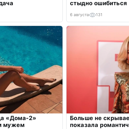
дача
стыдно ошибиться
6 августа
131
зда «Дома-2»
Больше не скрывае
м мужем
показала романти