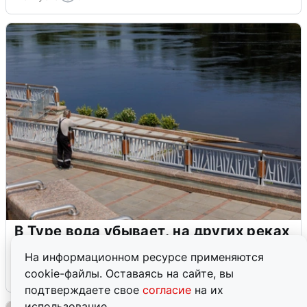
В Туре вода убывает, на других реках
области прибывает
На информационном ресурсе применяются
cookie-файлы. Оставаясь на сайте, вы
4 августа
0
подтверждаете свое
согласие
на их
использование.