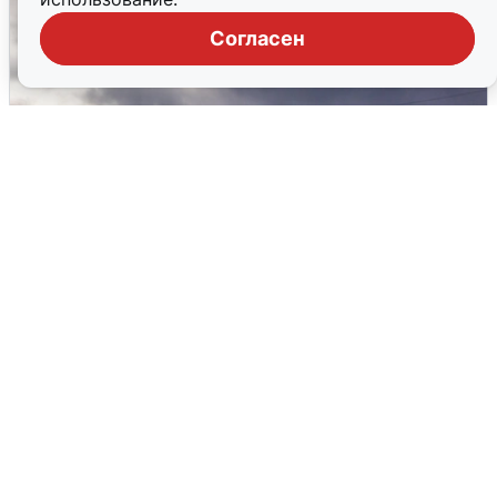
Согласен
Над ХМАО впервые сбили
беспилотники
3 августа
0