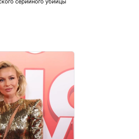
рского серийного убийцы