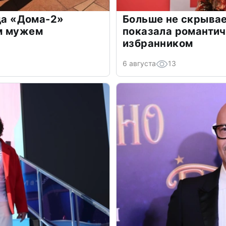
зда «Дома-2»
Больше не скрывае
м мужем
показала романти
избранником
6 августа
13