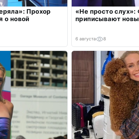
еряла»: Прохор
«Не просто слух»:
 о новой
приписывают новы
6 августа
8