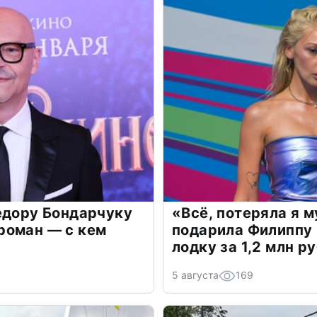
едору Бондарчуку
«Всё, потеряла я 
роман — с кем
подарила Филиппу
лодку за 1,2 млн р
5 августа
169