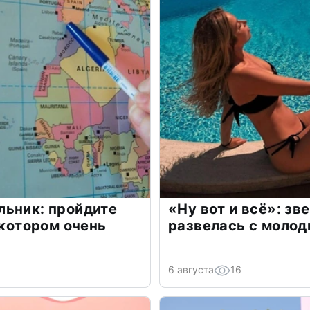
льник: пройдите
«Ну вот и всё»: з
 котором очень
развелась с моло
6 августа
16