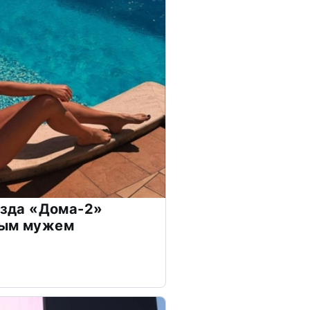
везда «Дома-2»
дым мужем