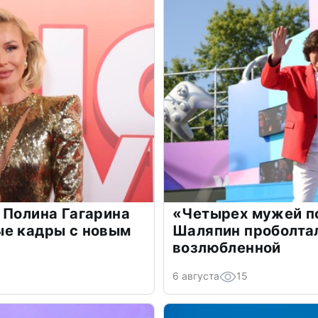
 Полина Гагарина
«Четырех мужей п
ые кадры с новым
Шаляпин проболтал
возлюбленной
6 августа
15