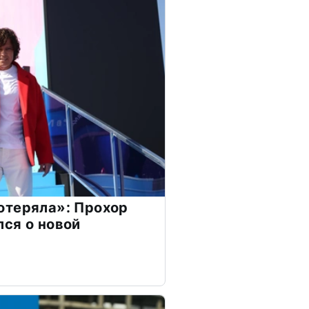
отеряла»: Прохор
ся о новой