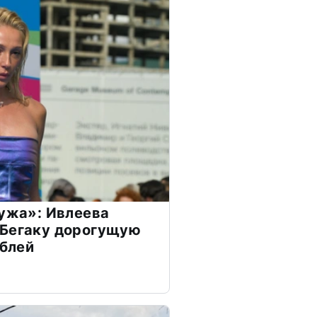
мужа»: Ивлеева
 Бегаку дорогущую
ублей