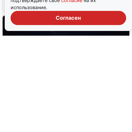
подтверждаете свое
согласие
на их
6 августа
0
использование.
Согласен
Взрывы в Воронеже после сигнала
тревоги
5 августа
0