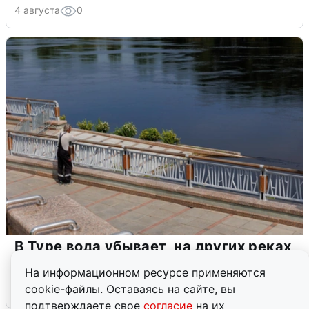
4 августа
0
В Туре вода убывает, на других реках
области прибывает
На информационном ресурсе применяются
cookie-файлы. Оставаясь на сайте, вы
4 августа
0
подтверждаете свое
согласие
на их