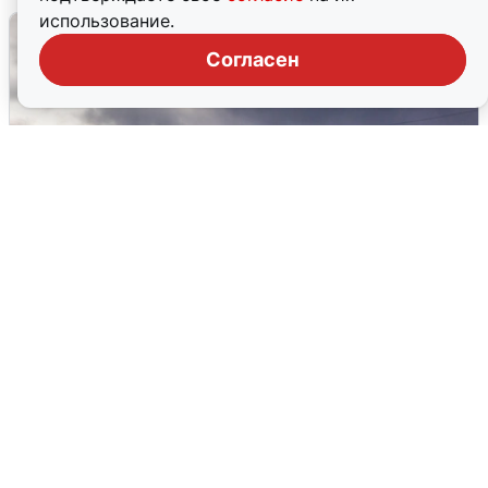
использование.
Согласен
Над ХМАО впервые сбили
беспилотники
3 августа
0