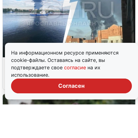
На информационном ресурсе применяются
cookie-файлы. Оставаясь на сайте, вы
Ночная атака БПЛА на Ярославль:
подтверждаете свое
согласие
на их
попадания и последствия
использование.
6 августа
0
Согласен