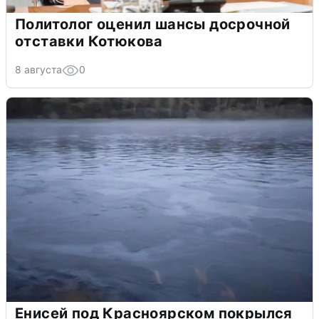
Политолог оценил шансы досрочной
отставки Котюкова
8 августа
0
Енисей под Красноярском покрылся