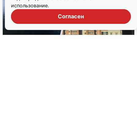
использование.
Согласен
Ночная атака БПЛА на Ярославль:
попадания и последствия
6 августа
0