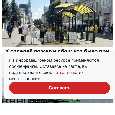
У соседей пожар и сбои: что было при
режиме БПЛА в Прикамье
На информационном ресурсе применяются
cookie-файлы. Оставаясь на сайте, вы
5 августа
0
подтверждаете свое
согласие
на их
использование.
Согласен