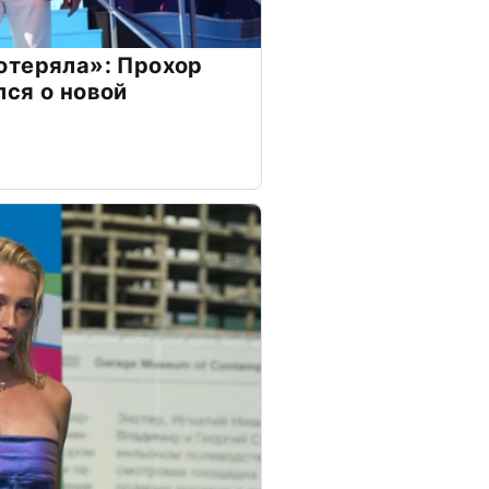
отеряла»: Прохор
ся о новой