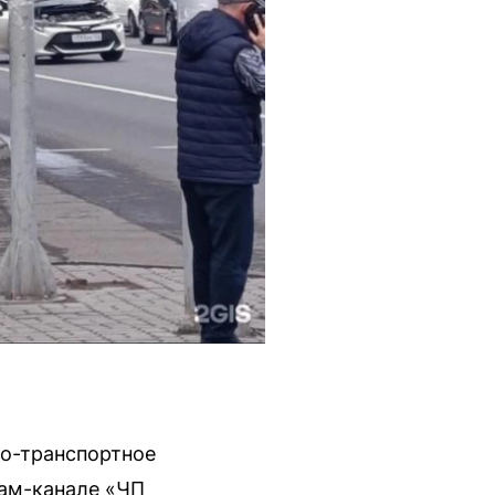
но-транспортное
рам-канале «ЧП