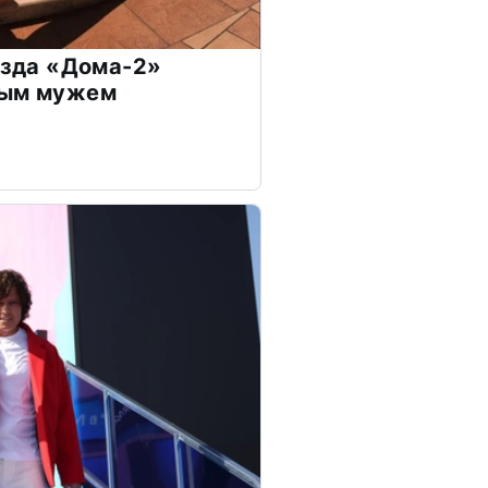
везда «Дома-2»
дым мужем