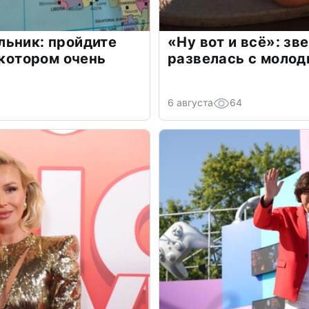
льник: пройдите
«Ну вот и всё»: з
 котором очень
развелась с моло
6 августа
64