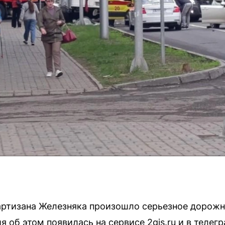
артизана Железняка произошло серьезное дорож
 об этом появилась на сервисе 2gis.ru и в телег