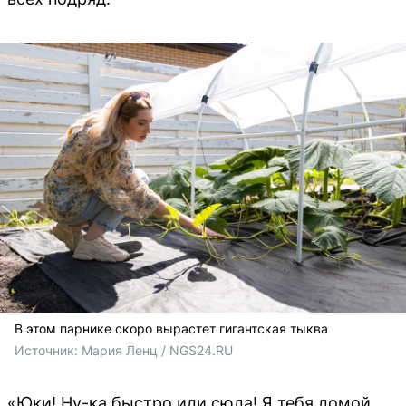
В этом парнике скоро вырастет гигантская тыква
Источник: 
Мария Ленц / NGS24.RU 
«Юки! Ну-ка быстро иди сюда! Я тебя домой