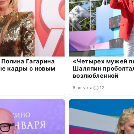
 Полина Гагарина
«Четырех мужей п
ые кадры с новым
Шаляпин проболтал
возлюбленной
6 августа
12