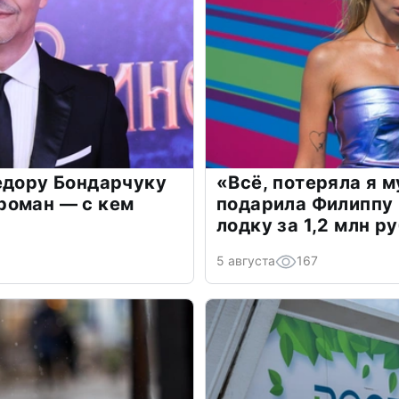
едору Бондарчуку
«Всё, потеряла я 
роман — с кем
подарила Филиппу
лодку за 1,2 млн р
5 августа
167