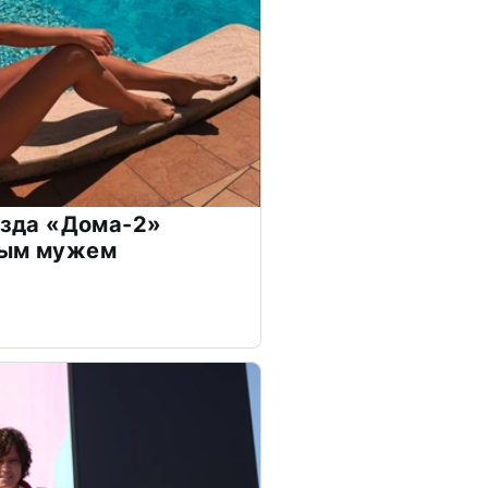
везда «Дома-2»
дым мужем