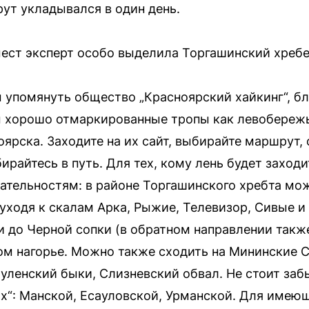
ут укладывался в один день.
ст эксперт особо выделила Торгашинский хребе
ы упомянуть общество „Красноярский хайкинг“, б
м хорошо отмаркированные тропы как левобережь
ярска. Заходите на их сайт, выбирайте маршрут, 
райтесь в путь. Для тех, кому лень будет заходи
ательностям: в районе Торгашинского хребта мож
уходя к скалам Арка, Рыжие, Телевизор, Сивые и
и до Черной сопки (в обратном направлении так
ом нагорье. Можно также сходить на Мининские 
уленский быки, Слизневский обвал. Не стоит заб
ах“: Манской, Есауловской, Урманской. Для име