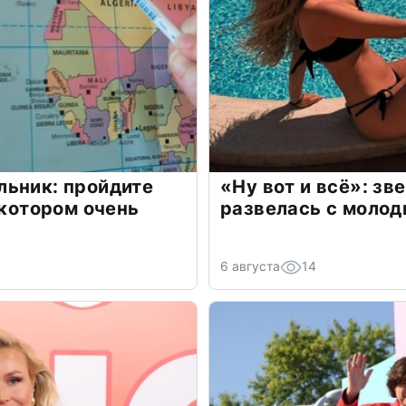
льник: пройдите
«Ну вот и всё»: з
 котором очень
развелась с моло
6 августа
14