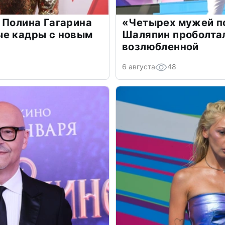
 Полина Гагарина
«Четырех мужей п
ые кадры с новым
Шаляпин проболтал
возлюбленной
6 августа
48