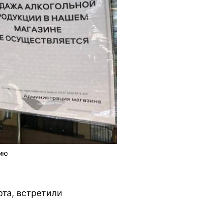
цию
рта, встретили