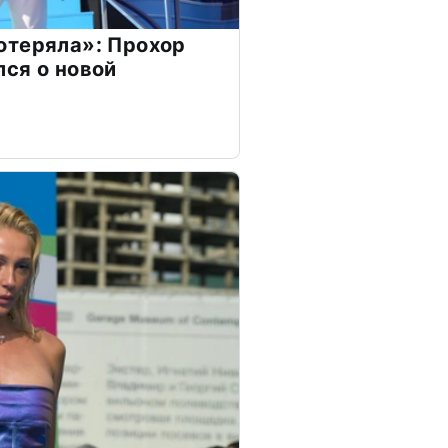
отеряла»: Прохор
ся о новой