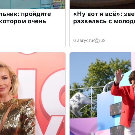
льник: пройдите
«Ну вот и всё»: з
 котором очень
развелась с моло
6 августа
62