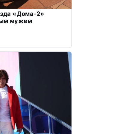
везда «Дома-2»
дым мужем