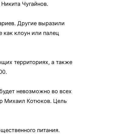
е Никита Чугайнов.
ариев. Другие выразили
 как клоун или палец
ющих территориях, а также
00.
 будет невозможно во всех
ор Михаил Котюков. Цель
бщественного питания.