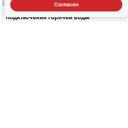
Согласен
В Архангельске перенесли сроки
подключения горячей воды
7 августа
0
Москвичи услышали грохот в небе: