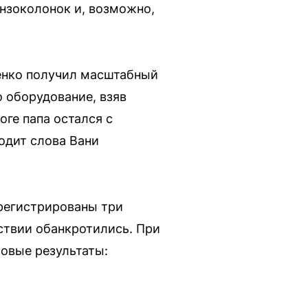
ензоколонок и, возможно,
енко получил масштабный
о оборудование, взяв
оге папа остался с
одит слова Вани
регистрированы три
ствии обанкротились. При
совые результаты: