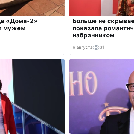
зда «Дома-2»
Больше не скрывае
м мужем
показала романти
избранником
6 августа
31