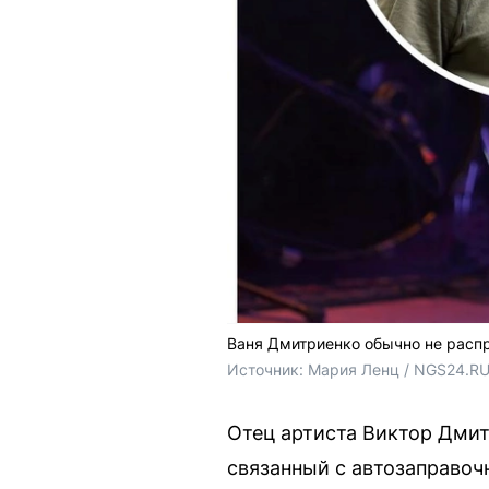
Ваня Дмитриенко обычно не распр
Источник: 
Мария Ленц / NGS24.RU,
Отец артиста Виктор Дмит
связанный с автозаправоч