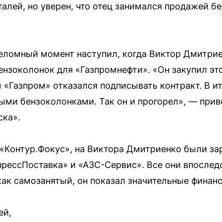
еталей, но уверен, что отец занимался продажей б
реломный момент наступил, когда Виктор Дмитри
ензоколонок для «Газпромнефти». «Он закупил эт
 «Газпром» отказался подписывать контракт. В ит
ыми бензоколонками. Так он и прогорел», — прив
ска».
«Контур.Фокус», на Виктора Дмитриенко были за
прессПоставка» и «АЗС-Сервис». Все они впослед
 как самозанятый, он показал значительные финан
ей,