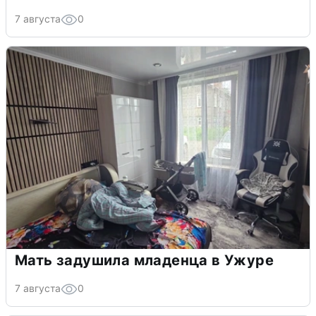
7 августа
0
Мать задушила младенца в Ужуре
7 августа
0