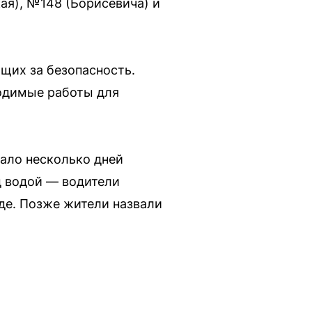
ая), №148 (Борисевича) и
щих за безопасность.
ходимые работы для
вало несколько дней
д водой — водители
де. Позже жители назвали