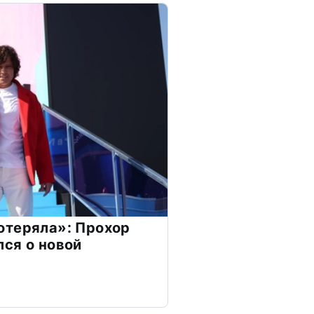
отеряла»: Прохор
ся о новой