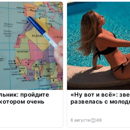
льник: пройдите
«Ну вот и всё»: з
 котором очень
развелась с моло
6 августа
68