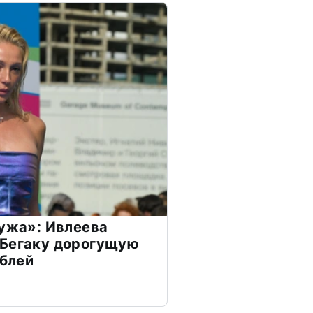
мужа»: Ивлеева
 Бегаку дорогущую
ублей