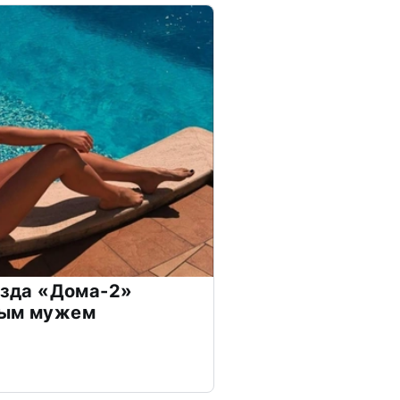
везда «Дома-2»
дым мужем