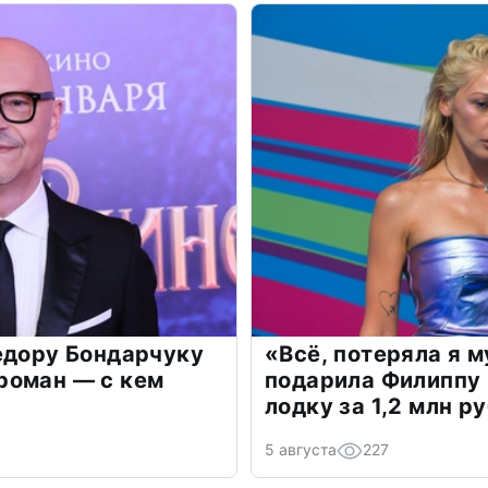
едору Бондарчуку
«Всё, потеряла я 
роман — с кем
подарила Филиппу
лодку за 1,2 млн р
5 августа
227