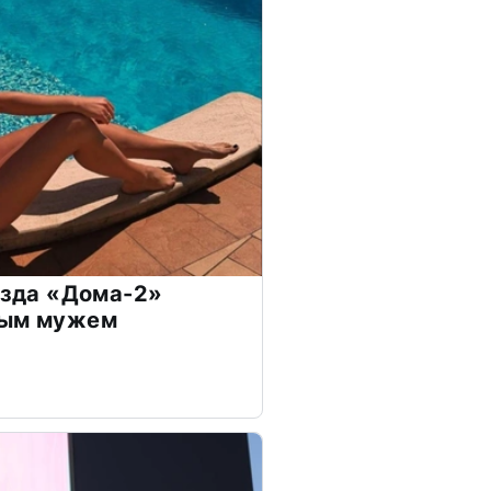
везда «Дома-2»
дым мужем