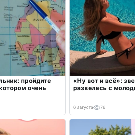
льник: пройдите
«Ну вот и всё»: з
 котором очень
развелась с моло
6 августа
76