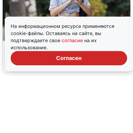
На информационном ресурсе применяются
cookie-файлы. Оставаясь на сайте, вы
подтверждаете свое
согласие
на их
Волгоградцы остались без
использование.
мобильного интернета
Согласен
6 августа
0