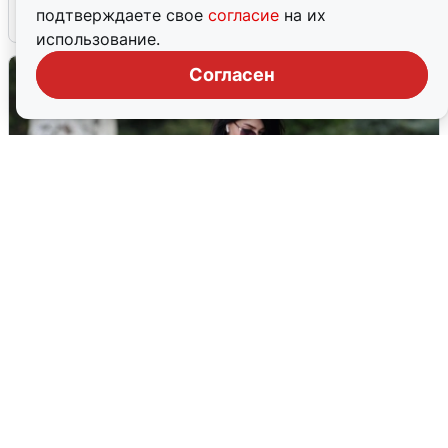
подтверждаете свое
согласие
на их
6 августа
0
использование.
Согласен
Волгоградцы остались без
мобильного интернета
6 августа
0