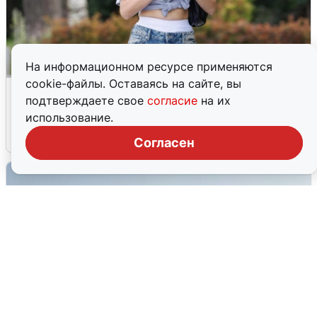
На информационном ресурсе применяются
cookie-файлы. Оставаясь на сайте, вы
Волгоградцы остались без
подтверждаете свое
согласие
на их
мобильного интернета
использование.
6 августа
0
Согласен