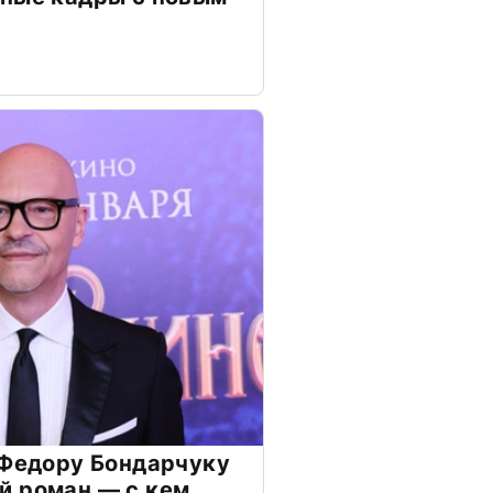
 Федору Бондарчуку
й роман — с кем