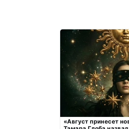
«Август принесет н
Тамара Глоба назвал