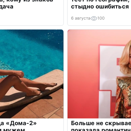
дача
стыдно ошибиться
6 августа
100
зда «Дома-2»
Больше не скрывае
м мужем
показала романти