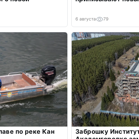
6 августа
79
лаве по реке Кан
Заброшку Институт