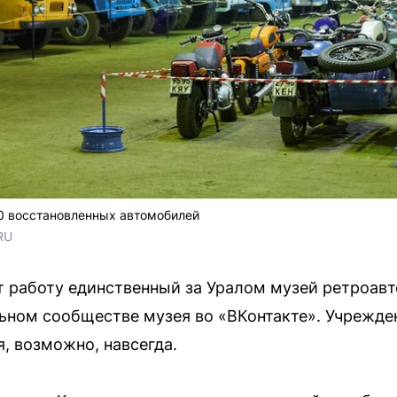
0 восстановленных автомобилей
RU
т работу единственный за Уралом музей ретроав
ьном сообществе музея во «ВКонтакте». Учрежден
я, возможно, навсегда.