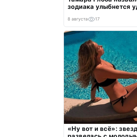
зодиака улыбнется у
8 августа
17
«Ну вот и всё»: зве
развелась с молоды