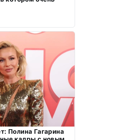
т: Полина Гагарина
чные кадры с новым