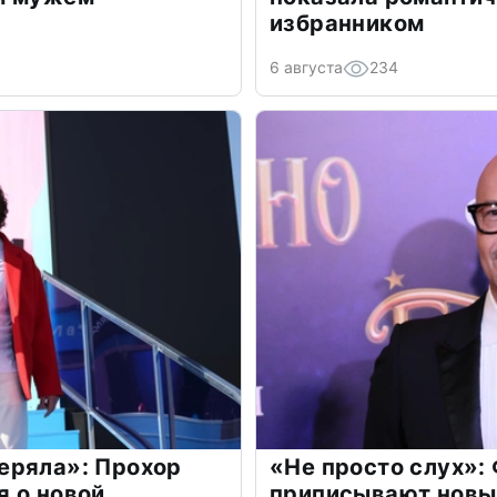
избранником
6 августа
234
еряла»: Прохор
«Не просто слух»:
 о новой
приписывают новы