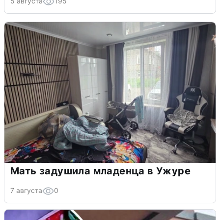
5 августа
195
Мать задушила младенца в Ужуре
7 августа
0