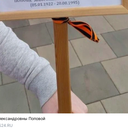
лександровны Поповой
S24.RU