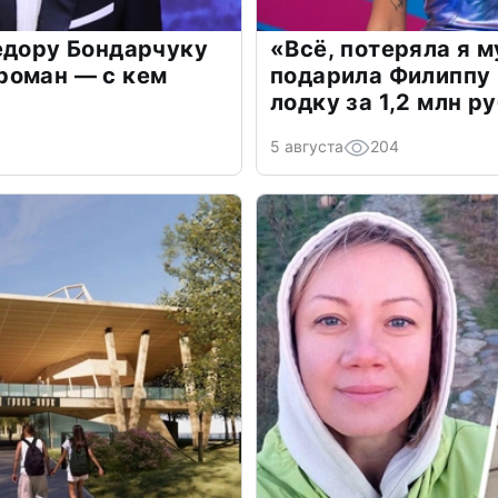
едору Бондарчуку
«Всё, потеряла я 
роман — с кем
подарила Филиппу
лодку за 1,2 млн р
5 августа
204