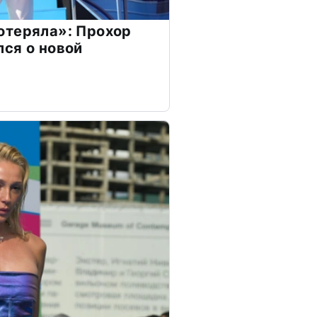
отеряла»: Прохор
ся о новой