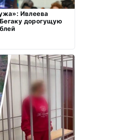
мужа»: Ивлеева
 Бегаку дорогущую
ублей