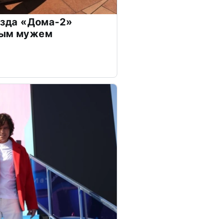
везда «Дома-2»
дым мужем