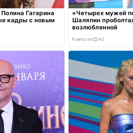
 Полина Гагарина
«Четырех мужей п
ые кадры с новым
Шаляпин проболтал
возлюбленной
6 августа
42