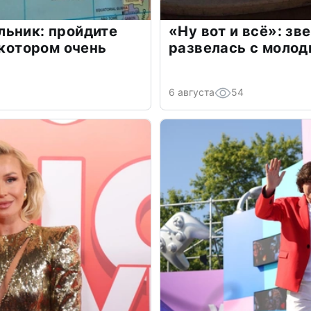
льник: пройдите
«Ну вот и всё»: з
 котором очень
развелась с моло
6 августа
54