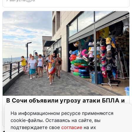
В Сочи объявили угрозу атаки БПЛА и
закрыли пляжи
На информационном ресурсе применяются
6 августа
0
cookie-файлы. Оставаясь на сайте, вы
подтверждаете свое
согласие
на их