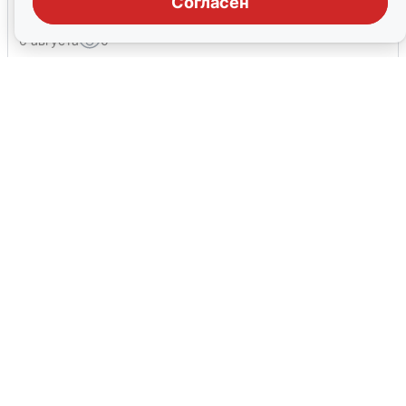
Согласен
мобильного интернета
6 августа
0
Сирены в Сочи: новая угроза БПЛА
6 августа
0