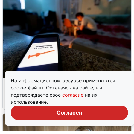
На информационном ресурсе применяются
Ночью в Самарской области завыли
cookie-файлы. Оставаясь на сайте, вы
сирены
подтверждаете свое
согласие
на их
использование.
8 августа
0
Согласен