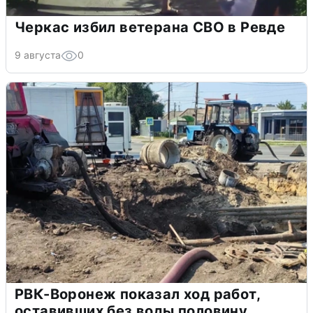
Черкас избил ветерана СВО в Ревде
9 августа
0
РВК-Воронеж показал ход работ,
оставивших без воды половину